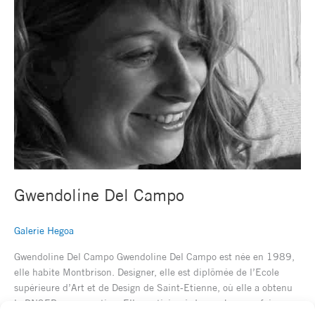
Gwendoline Del Campo
Galerie Hegoa
Gwendoline Del Campo Gwendoline Del Campo est née en 1989,
elle habite Montbrison. Designer, elle est diplômée de l’Ecole
supérieure d’Art et de Design de Saint-Etienne, où elle a obtenu
le DNSEP avec mention. Elle participe à de nombreuses foires