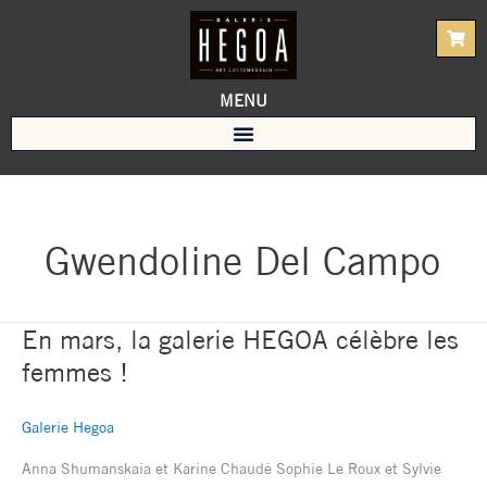
Aller
au
contenu
MENU
Gwendoline Del Campo
En mars, la galerie HEGOA célèbre les
En
mars,
femmes !
la
galerie
Galerie Hegoa
HEGOA
célèbre
Anna Shumanskaia et Karine Chaudé Sophie Le Roux et Sylvie
les