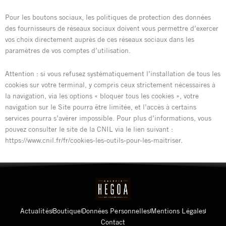
Pour les boutons sociaux, les politiques de protection des données
des fournisseurs de réseaux sociaux doivent vous permettre d’exercer
vos choix directement auprès de ces réseaux sociaux dans les
paramètres de vos comptes d’utilisation.
Attention : si vous refusez systématiquement l’installation de tous les
cookies sur votre terminal, y compris ceux strictement nécessaires à
la navigation, via les options « bloquer tous les cookies », votre
navigation sur le Site pourra être limitée, et l’accès à certains
services pourra s’avérer impossible. Pour plus d’informations, vous
pouvez consulter le site de la CNIL via le lien suivant :
https://www.cnil.fr/fr/cookies-les-outils-pour-les-maitriser.
Actualités
Boutique
Données Personnelles
Mentions Légales
Contact