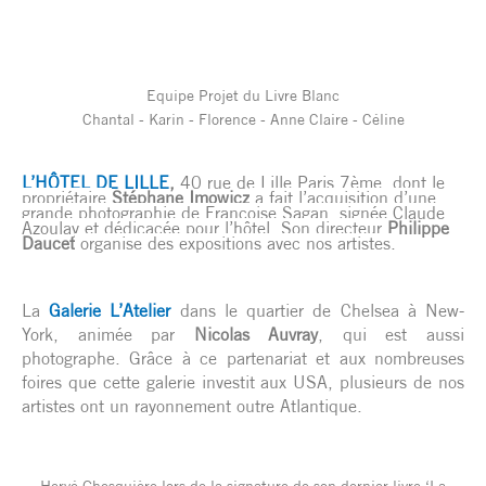
Equipe Projet du Livre Blanc
Chantal - Karin - Florence - Anne Claire - Céline
L’HÔTEL DE LILLE
,
40 rue de Lille Paris 7ème, dont le
propriétaire
Stéphane Imowicz
a fait l’acquisition d’une
grande photographie de Françoise Sagan, signée Claude
Azoulay et dédicacée pour l’hôtel. Son directeur
Philippe
Daucet
organise des expositions avec nos artistes.
La
Galerie L’Atelier
dans le quartier de Chelsea à New-
York, animée par
Nicolas Auvray
, qui est aussi
photographe. Grâce à ce partenariat et aux nombreuses
foires que cette galerie investit aux USA, plusieurs de nos
artistes ont un rayonnement outre Atlantique.