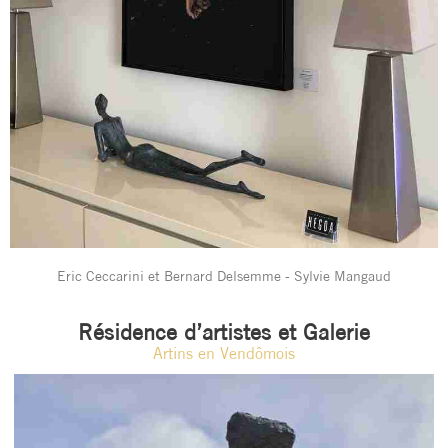
Eric Ceccarini et Bernard Delsemme - Sylvie Mangaud
Résidence d’artistes et Galerie
Artins en Vendômois