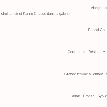
Visages e
chel Lenoir et Karine Chaudé dans la galerie
Pascal Goet 
Cormorans - Résine - Ma
Grande femme à l'enfant -
Altaïr - Bronze - Sylv