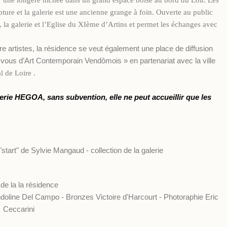
d’une longère nichée dans un grand espace boisé au bord du Loir. Les
pture et la galerie est une ancienne grange à foin. Ouverte au public
, la galerie et l’Eglise du XIème d’Artins et permet les échanges avec
re artistes, la résidence se veut également une place de diffusion
-vous d’Art Contemporain Vendômois » en partenariat avec la ville
.
l de Loire
erie HEGOA, sans subvention, elle ne peut accueillir que les
"start" de Sylvie Mangaud - collection de la galerie
de la la résidence
oline Del Campo - Bronzes Victoire d'Harcourt - Photoraphie Eric
Ceccarini