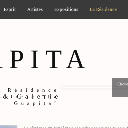
Esprit
Artistes
Expositions
La Résidence
APITA
Clique
a Résidence
 & Galerie
Galerie "La
Guapita"