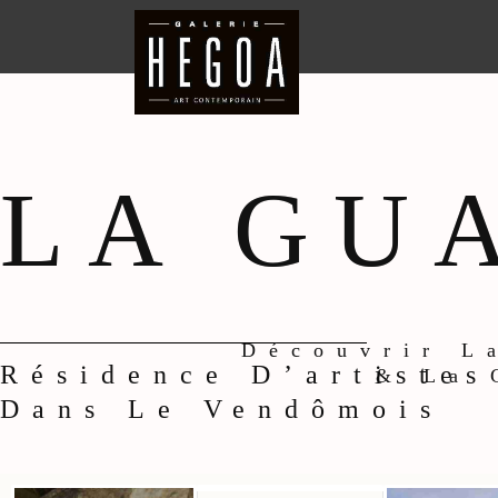
Aller
au
contenu
LA GU
Découvrir L
Résidence D’artistes
& La 
Dans Le Vendômois