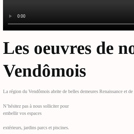
Les oeuvres de no
Vendômois
La région du Vendômois abrite de belles demeures Renaissance et de m
N’hésitez pas à nous solliciter pour
embellir vos espaces
extérieurs, jardins parcs et piscines.