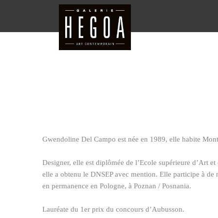
Aller
au
contenu
Gwendoline Del Campo est née en 1989, elle habite Mont
Designer, elle est diplômée de l’Ecole supérieure d’Art et
elle a obtenu le DNSEP avec mention. Elle participe à de 
en permanence en Pologne, à Poznan / Posnania.
Lauréate du 1er prix du concours d’Aubusson.