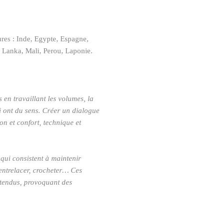
ures : Inde, Egypte, Espagne,
i Lanka, Mali, Perou, Laponie.
 en travaillant les volumes, la
ui ont du sens. Créer un dialogue
on et confort, technique et
 qui consistent à maintenir
r, entrelacer, crocheter… Ces
ttendus, provoquant des