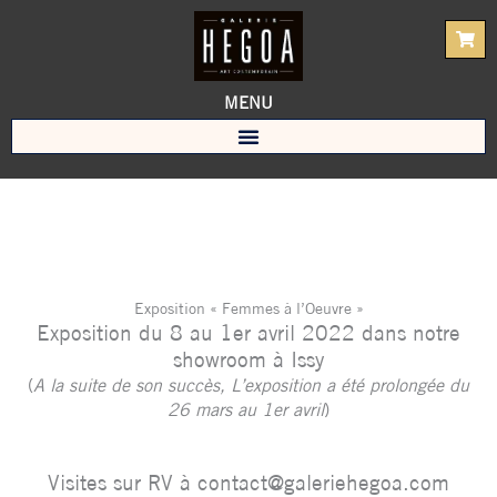
Aller
au
contenu
MENU
Exposition « Femmes à l’Oeuvre »
Exposition du 8 au 1er avril 2022
dans notre
showroom à Issy
(
A la suite de son succès, L’exposition a été prolongée du
26 mars au 1er avril
)
Visites sur RV à contact@galeriehegoa.com