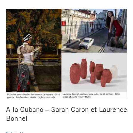
A
la
Cubano
–
Sarah
Caron
et
Laurence
Bonnel
A la Cubano – Sarah Caron et Laurence
Bonnel