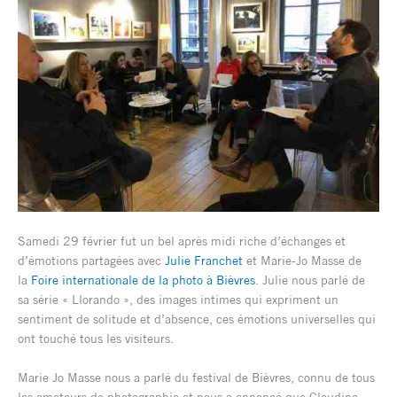
Samedi 29 février fut un bel après midi riche d’échanges et
d’émotions partagées avec
Julie Franchet
et Marie-Jo Masse de
la
Foire internationale de la photo à Bièvres
. Julie nous parlé de
sa série « Llorando », des images intimes qui expriment un
sentiment de solitude et d’absence, ces émotions universelles qui
ont touché tous les visiteurs.
Marie Jo Masse nous a parlé du festival de Bièvres, connu de tous
les amateurs de photographie et nous a annoncé que Claudine