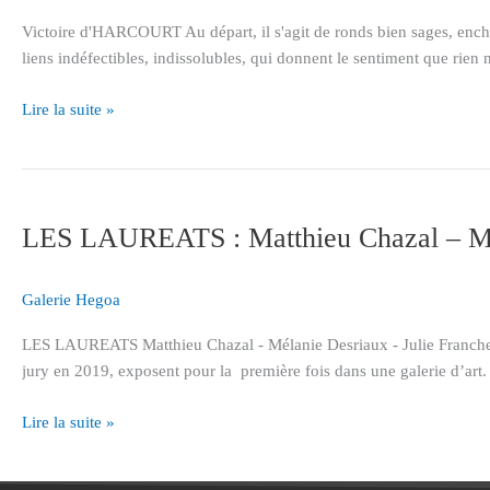
Victoire d'HARCOURT Au départ, il s'agit de ronds bien sages, enchev
liens indéfectibles, indissolubles, qui donnent le sentiment que rien n
Lire la suite »
LES
LAUREATS
LES LAUREATS : Matthieu Chazal – Mél
:
Matthieu
Chazal
Galerie Hegoa
–
Mélanie
LES LAUREATS Matthieu Chazal - Mélanie Desriaux - Julie Franchet C
Desriaux
jury en 2019, exposent pour la première fois dans une galerie d’art. R
–
Julie
Lire la suite »
Franchet