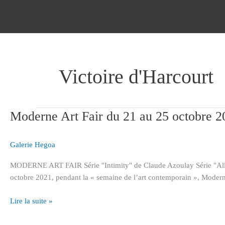
Aller
au
contenu
Victoire d'Harcourt
Moderne Art Fair du 21 au 25 octobre 2
Moderne
Art
Fair
Galerie Hegoa
du
21
MODERNE ART FAIR Série "Intimity" de Claude Azoulay Série "Allia
au
octobre 2021, pendant la « semaine de l’art contemporain », Moderne
25
octobre
Lire la suite »
2021