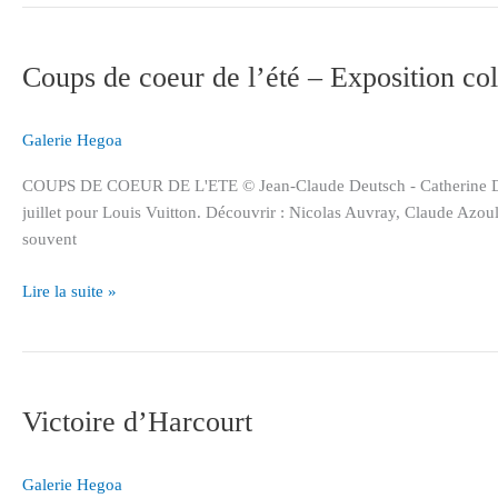
Coups
de
Coups de coeur de l’été – Exposition co
coeur
de
l’été
Galerie Hegoa
–
Exposition
COUPS DE COEUR DE L'ETE © Jean-Claude Deutsch - Catherine Deneuv
collective
juillet pour Louis Vuitton. Découvrir : Nicolas Auvray, Claude Azo
du
souvent
03.07
au
Lire la suite »
01.08.2020
Victoire
d’Harcourt
Victoire d’Harcourt
Galerie Hegoa