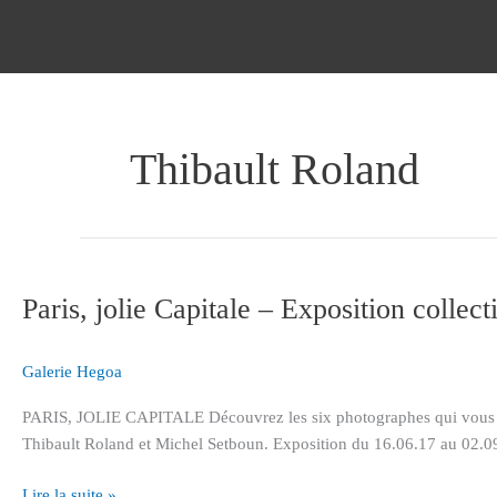
Aller
au
contenu
Thibault Roland
Paris,
jolie
Paris, jolie Capitale – Exposition collect
Capitale
–
Exposition
Galerie Hegoa
collective
PARIS, JOLIE CAPITALE Découvrez les six photographes qui vous invi
Thibault Roland et Michel Setboun. Exposition du 16.06.17 au 02.09.1
Lire la suite »