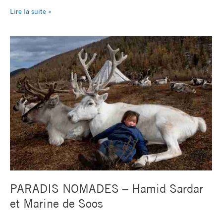
Lire la suite »
PARADIS
NOMADES
–
Hamid
Sardar
et
Marine
de
Soos
PARADIS NOMADES – Hamid Sardar
et Marine de Soos