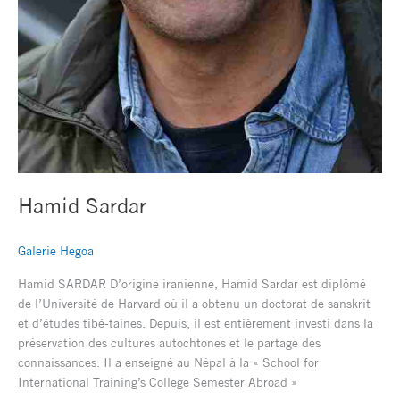
Hamid Sardar
Galerie Hegoa
Hamid SARDAR D’origine iranienne, Hamid Sardar est diplômé
de l’Université de Harvard où il a obtenu un doctorat de sanskrit
et d’études tibé-taines. Depuis, il est entièrement investi dans la
préservation des cultures autochtones et le partage des
connaissances. Il a enseigné au Népal à la « School for
International Training’s College Semester Abroad »