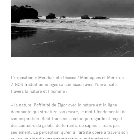
L’exposition « Mendiak eta Itsasoa / Montagnes et Mer » de
ZIGOR traduit en images sa connexion avec l’universel à
travers la nature et l’homme :
– la nature: l’affinité de Zigor avec la nature est la ligne
dominante qui structure son œuvre, le motif fondamental de
son inspiration. Sont transmis à celui qui regarde et reçoit
des contours de galets, de torrents, de sapins… mais pas
seulement. La perception qu’en a l’artiste opère à travers son
œuvre un singulier transfert poétique et émotionnel.