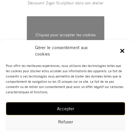
Découvrir Zigor Sculpteur dans son atelier
Cliquez pour accepter les cookies
marketing et activer ce contenu
Gérer le consentement aux
cookies
Pour offrir les meilleures expériences, nous utilisons des technologies telles que
les cookies pour stocker et/ou accéder aux informations des appareils. Le fait de
consentir à ces technologies nous permettra de traiter des données telles que le
←
Élément de portfolio
Élément de portfolio suivant
→
comportement de navigation ou les ID uniques sur ce site. Le fait de ne pas
précédent
consentir ou de retirer son consentement peut avoir un effet négatif sur certaines
caractéristiques et fonctions.
Accepter
Actualités
Boutique
Données Personnelles
Mentions Légales
Contact
Refuser