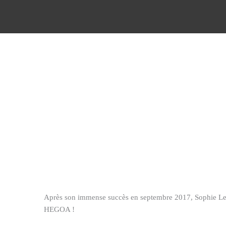
Aller
au
contenu
Après son immense succès en septembre 2017, Sophie Le 
HEGOA !