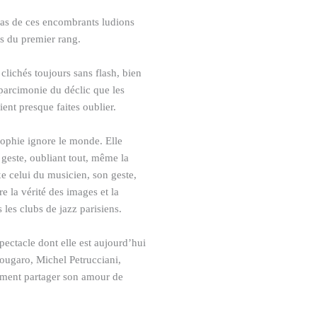
t pas de ces encombrants ludions
s du premier rang.
 clichés toujours sans flash, bien
 parcimonie du déclic que les
ent presque faites oublier.
Sophie ignore le monde. Elle
n geste, oubliant tout, même la
e celui du musicien, son geste,
e la vérité des images et la
les clubs de jazz parisiens.
pectacle dont elle est aujourd’hui
ougaro, Michel Petrucciani,
mment partager son amour de