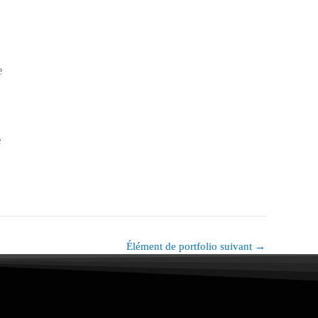
e
e
Élément de portfolio suivant
→