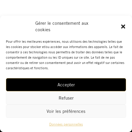
Gérer le consentement aux
cookies
Pour offrir les meilleures expériences, nous utilisons des technologies telles que
les cookies pour stocker et/ou accéder aux informations des appareils. Le fait de
consentir à ces technologies nous permettra de traiter des données telles que le
comportement de navigation ou les ID uniques sur ce site. Le fait de ne pas
consentir ou de retirer son consentement peut avoir un effet négatif sur certaines
caractéristiques et fonctions.
Accepter
Actualités
Boutique
Données Personnelles
Mentions Légales
Contact
Refuser
Voir les préférences
© 2022 GALERIE HEGOA | Tous droits réservés.
Données personnelles