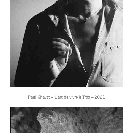
Paul Khayat – L’art de vivre à Trôo – 2021