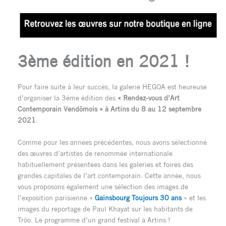
3ème édition en 2021 !
Pour faire suite à leur succès, la galerie HEGOA est heureuse
d’organiser la 3éme édition des
«
Rendez-vous d’Art
Contemporain Vendômois » à Artins du 8 au 12 septembre
2021
.
Comme pour les années précédentes, nous avons sélectionné
des œuvres d’artistes de renommée internationale
habituellement présentées dans les galeries et foires des
grandes capitales de l’art contemporain. Cette année, nous
vous proposons également une sélection des images de
l’exposition parisienne «
Gainsbourg Toujours 30 ans
» et les
images du reportage de Paul Khayat sur les habitants de
Trôo. Le programme d’un grand festival à Artins !