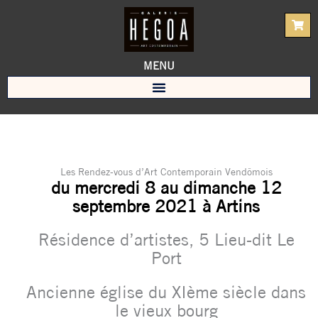
Aller
au
contenu
MENU
Les Rendez-vous d’Art Contemporain Vendômois
du mercredi 8 au dimanche 12
septembre 2021 à Artins
Résidence d’artistes, 5 Lieu-dit Le
Port
Ancienne église du XIème siècle dans
le vieux bourg