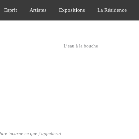
Esprit
Artistes
Expositions
La Résidence
L’eau à la bouche
ture incarne ce que j’appellerai