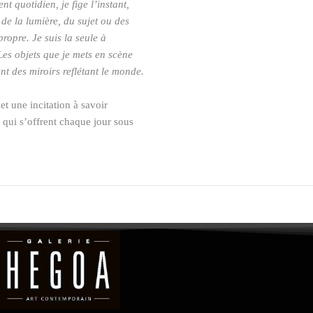
 quotidien, je fige l’instant,
de la lumière, du sujet ou des
ropre. Je suis la seule à
 Les objets que je mets en scène
t des miroirs reflétant le monde.
et une incitation à savoir
 qui s’offrent chaque jour sous