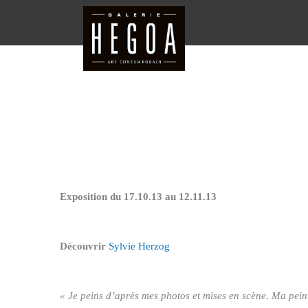
Aller
au
contenu
Exposition du 17.10.13 au 12.11.13
Découvrir
Sylvie Herzog
« Je peins d’après mes photos et mises en scène. Ma pein