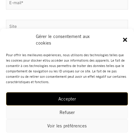
mail*
Site
Gérer le consentement aux
cookies
Pour offrir les meilleures expériences, nous utilisons des technologies telles que
les cookies pour stocker et/ou accéder aux informations des appareils. Le fait de
consentir à ces technologies nous permettra de traiter des données telles que le
comportement de navigation ou les ID uniques sur ce site. Le fait de ne pas
consentir ou de retirer son consentement peut avoir un effet négatif sur certaines
caractéristiques et fonctions.
Accepter
Actualités
Boutique
Données Personnelles
Mentions Légales
Contact
Refuser
Voir les préférences
© 2022 GALERIE HEGOA | Tous droits réservés.