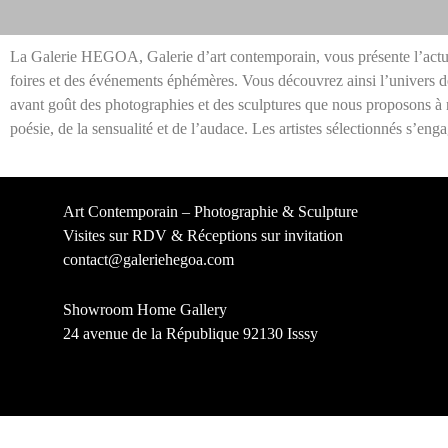
N
La Galerie HEGOA, Galerie d’art contemporain, vous présente l’actua
foires et des événements éphémères. Vous découvrez ainsi l’univers de
s
avant goût des photographies et des sculptures que nous proposons à n
poésie, de la sensualité et de l’audace. Les artistes sélectionnés s’en
I
Ex
Art Contemporain – Photographie & Sculpture
pe
Visites sur RDV & Réceptions sur invitation
contact@galeriehegoa.com
Sh
ou
Showroom Home Gallery
24 avenue de la République 92130 Isssy
li