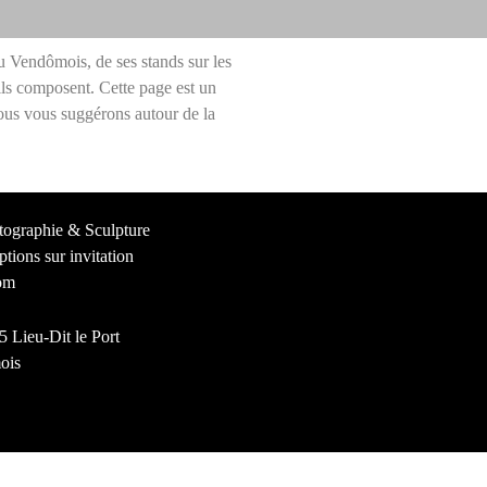
 Vendômois, de ses stands sur les
ils composent. Cette page est un
nous vous suggérons autour de la
tographie & Sculpture
ions sur invitation
om
 Lieu-Dit le Port
ois