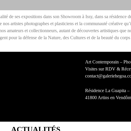
otre
lité de ses expositions dans son Showroom à Issy, dans sa résidence du
 nos artistes photographes et plasticiens et la communauté créative qu’
howroom à
os amateurs et collectionneurs, autant de découvertes artistiques que 
gagent pour la défense de la Nature, des Cultures et de la beauté du corps
ssy
position
Art Contemporain – Pho
rmanente
Visites sur RDV & Récept
contact@galeriehegoa.c
owroom à Issy
 notre boutique en
Résidence La Guapita – 5
41800 Artins en Vendôm
gne :
Notre boutique en ligne
ACTUALITÉS