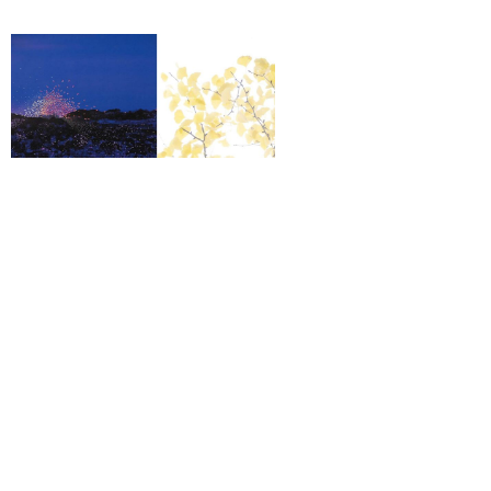
Exposition hors les m
ATSIKAL, 90 rue d’
Paris 6ème du 2 avril
mai 2026
15 mai 2026
Aucun comment
Exposition hors les murs à la
ATSIKAL, 90 rue d’Assas du 
14 mai 2026. Notre ami Chris
Terres Traversées – Galerie
Beauvais de la
XII & Galerie HEGOA – du 7
au 11 juillet OFF Arles
Lire la suite »