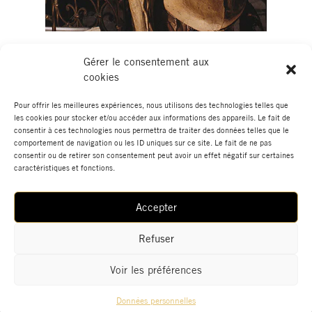
Interview France 24 de
Yannick Ribeaut
Gérer le consentement aux
lors de l’exposition «
Gainsbourg
cookies
Toujours
» à la galerie HEGOA.
Pour offrir les meilleures expériences, nous utilisons des technologies telles que
les cookies pour stocker et/ou accéder aux informations des appareils. Le fait de
consentir à ces technologies nous permettra de traiter des données telles que le
comportement de navigation ou les ID uniques sur ce site. Le fait de ne pas
consentir ou de retirer son consentement peut avoir un effet négatif sur certaines
caractéristiques et fonctions.
Accepter
Cliquez pour accepter les cookies marketing
et activer ce contenu
Refuser
Voir les préférences
Données personnelles