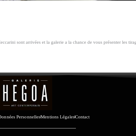
ccarini sont arrivées et la galerie a la chance de vous présenter les tira
Données Personnelles
Mentions Légales
Contact