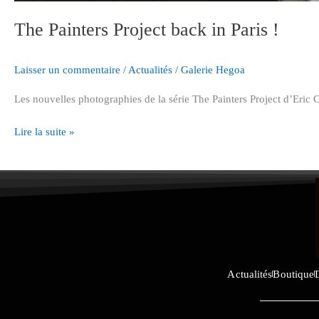
The Painters Project back in Paris !
Laisser un commentaire
/
Actualités
/
Galerie Hegoa
Les nouvelles photographies de la série The Painters Project d’Eric Ce
Lire la suite »
Actualités
Boutique