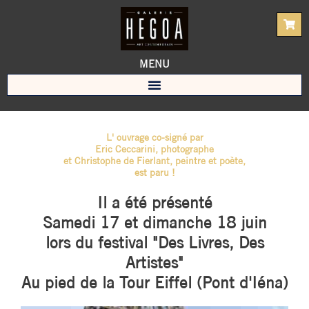
Aller
au
contenu
MENU
L' ouvrage co-signé par
Eric Ceccarini, photographe
et Christophe de Fierlant, peintre et poète,
est paru !
Il a été présenté
Samedi 17 et dimanche 18 juin
lors du festival "Des Livres, Des
Artistes"
Au pied de la Tour Eiffel (Pont d'Iéna)