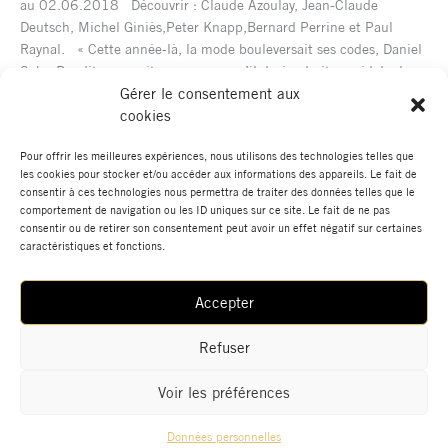
au 02.06.2018 Découvrir : Claude Azoulay, Jean-Claude
icônes
Deutsch, Michel Giniès,Peter Knapp,Bernard Perrine et Paul
–
Raynal. « Cette année-là, la mode bouleversait ses codes, Daniel
Exposition
Cohn Bendit ne savait pas encore qu’il deviendrait une idole, les
collective
pavés volaient et de Gaulle vacillait. 1968 devenait une année
Gérer le consentement aux
[...]
cookies
Lire la suite »
Pour offrir les meilleures expériences, nous utilisons des technologies telles que
les cookies pour stocker et/ou accéder aux informations des appareils. Le fait de
consentir à ces technologies nous permettra de traiter des données telles que le
comportement de navigation ou les ID uniques sur ce site. Le fait de ne pas
consentir ou de retirer son consentement peut avoir un effet négatif sur certaines
caractéristiques et fonctions.
Accepter
Actualités
Boutique
Données Personnelles
Mentions Légales
Contact
Refuser
Voir les préférences
© 2022 GALERIE HEGOA | Tous droits réservés.
Données personnelles