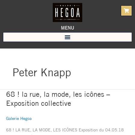
Aller
au
contenu
MENU
Peter Knapp
68 ! la rue, la mode, les icônes –
68
!
Exposition collective
la
rue,
Galerie Hegoa
la
mode,
68 ! LA RUE, LA MODE, LES ICÔNES Exposition du 04.05.18
les