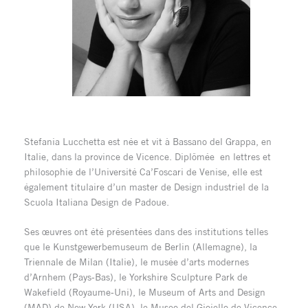
Stefania Lucchetta est née et vit à Bassano del Grappa, en
Italie, dans la province de Vicence. Diplômée en lettres et
philosophie de l’Université Ca’Foscari de Venise, elle est
également titulaire d’un master de Design industriel de la
Scuola Italiana Design de Padoue.
Ses œuvres ont été présentées dans des institutions telles
que le Kunstgewerbemuseum de Berlin (Allemagne), la
Triennale de Milan (Italie), le musée d’arts modernes
d’Arnhem (Pays-Bas), le Yorkshire Sculpture Park de
Wakefield (Royaume-Uni), le Museum of Arts and Design
(MAD) de New York (USA), le Museo del Gioiello de Vicence