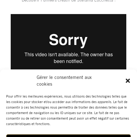
Découvrir l’univers créatif de Stefania Lucchetta :
Gérer le consentement aux
cookies
Pour offrir les meilleures expériences, nous utilisons des technologies telles que
les cookies pour stocker et/ou accéder aux informations des appareils. Le fait de
←
Élément de portfolio
Élément de portfolio suivant
→
consentir à ces technologies nous permettra de traiter des données telles que le
précédent
comportement de navigation ou les ID uniques sur ce site. Le fait de ne pas
consentir ou de retirer son consentement peut avoir un effet négatif sur certaines
caractéristiques et fonctions.