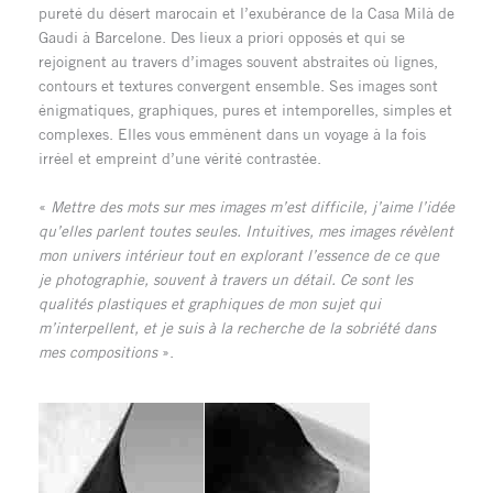
pureté du désert marocain et l’exubérance de la Casa Milà de
Gaudi à Barcelone. Des lieux a priori opposés et qui se
rejoignent au travers d’images souvent abstraites où lignes,
contours et textures convergent ensemble. Ses images sont
énigmatiques, graphiques, pures et intemporelles, simples et
complexes. Elles vous emmènent dans un voyage à la fois
irréel et empreint d’une vérité contrastée.
«
Mettre des mots sur mes images m’est difficile, j’aime l’idée
qu’elles parlent toutes seules. Intuitives, mes images révèlent
mon univers intérieur tout en explorant l’essence de ce que
je photographie, souvent à travers un détail. Ce sont les
qualités plastiques et graphiques de mon sujet qui
m’interpellent, et je suis à la recherche de la sobriété dans
mes compositions
».