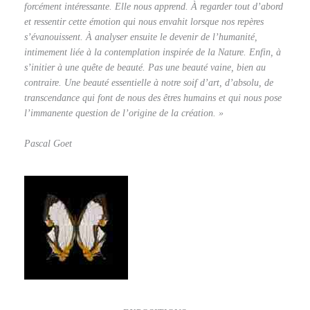
forcément intéressante. Elle nous apprend. À regarder tout d’abord
et ressentir cette émotion qui nous envahit lorsque nos repères
s’évanouissent. À analyser ensuite le devenir de l’humanité,
intimement liée à la contemplation inspirée de la Nature. Enfin, à
s’initier à une quête de beauté. Pas une beauté vaine, bien au
contraire. Une beauté essentielle à notre soif d’art, d’absolu, de
transcendance qui font de nous des êtres humains et qui nous pose
l’immanente question de l’origine de la création. »
Pascal Goet