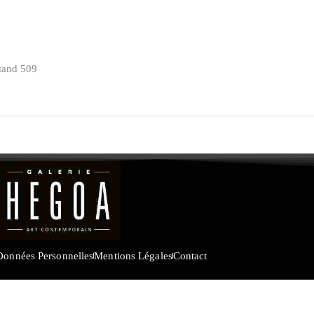
stand 509
Données Personnelles
Mentions Légales
Contact
ERIE HEGOA | Tous droits réservés.