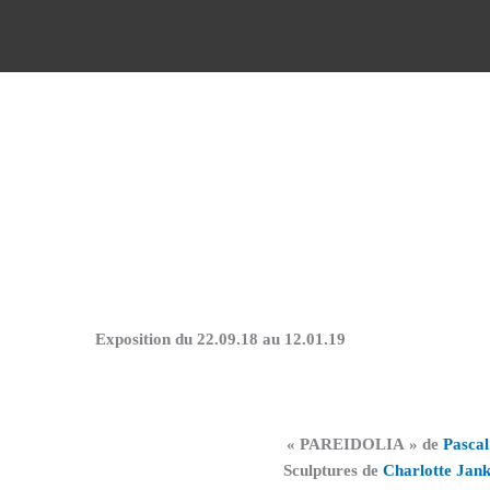
Aller
au
contenu
Exposition du 22.09.18 au 12.01.19
« PAREIDOLIA » de
Pascal
Sculptures de
Charlotte Jan