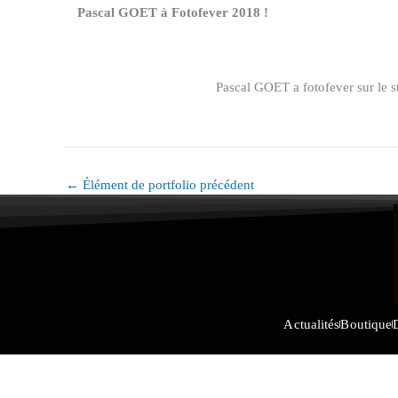
Pascal GOET à Fotofever 2018 !
Pascal GOET a fotofever sur le 
←
Élément de portfolio précédent
Actualités
Boutique
© 2022 GAL