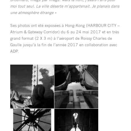
moi tout seul. La ville déserte m’appartenait. Je planais dans
une atmosphère étrange
»
Ses photos ont été exposées à Hong-Kong (HARBOUR CITY –
Atrium & Gateway Corridor) du 6 au 24 mai 2017 et en très
grand format (2 X 3 m) à l’aéroport de Roissy Charles de
Gaulle jusqu’à la fin de l’année 2017 en collaboration avec
ADP.