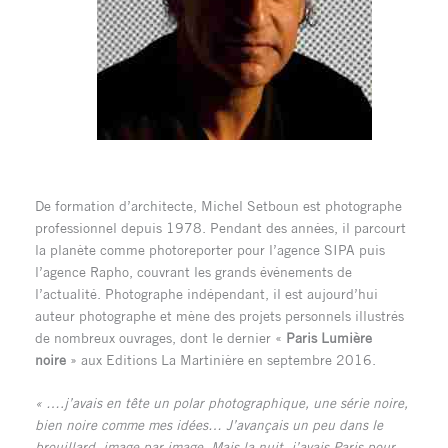
De formation d’architecte, Michel Setboun est photographe
professionnel depuis 1978. Pendant des années, il parcourt
la planète comme photoreporter pour l’agence SIPA puis
l’agence Rapho, couvrant les grands événements de
l’actualité. Photographe indépendant, il est aujourd’hui
auteur photographe et mène des projets personnels illustrés
de nombreux ouvrages, dont le dernier «
Paris Lumière
noire
» aux Editions La Martinière en septembre 2016.
« ….j’avais en tête un polar photographique, une série noire,
bien noire comme mes idées… J’avançais un peu dans le
brouillard, image par image. Mais la nuit, j’avais Paris pour