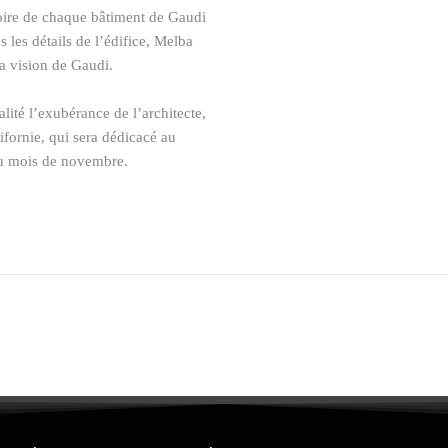
loire de chaque bâtiment de Gaudi
 les détails de l’édifice, Melba
la vision de Gaudi.
ité l’exubérance de l’architecte,
lifornie, qui sera dédicacé au
du mois de novembre.