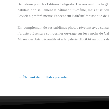
Barcelone pour les Editions Poligrafa. Découvrant que la g
habitait, non seulement le bâtiment lui-même, mais aussi tous
Levick a préféré mettre l’accent sur l’altérité fantastique de 
En complément de ses sublimes photos révélant avec sensual
l’artiste présentera son dernier ouvrage sur les ranchs de Ca
Musée des Arts décoratifs et à la galerie HEGOA au cours 
←
Élément de portfolio précédent