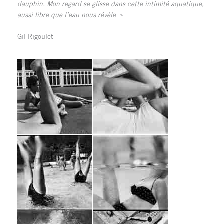
dauphin. Mon regard se glisse dans cette intimité aquatique,
aussi libre que l’eau nous révèle
. »
Gil Rigoulet