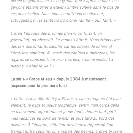
perlée de gouttes, on « s’en grillait une » après le bain. Les
garçons étaient priés d’étaler l’ambre solaire dans le dos de
ces demoiselles. Nous nous acquittions docilement,
subjugués par les senteurs du monoï vanillé « pur Tahiti ».
C’était l’époque des piscines plaisir. On flirtait, on
gazouillait, on rêvassait. Le temps s’étirait. Nous étions ivres
des cris des enfants, saoulés par les odeurs de chlore et
l’érotisme ambiant. Au sortir des cabines numérotées, les
regards se croisaient, un brin fiévreux, à peine voilés. La
piscine, c’était la vie ! »
La série « Corps et eau » depuis 1984 à maintenant
(exposée pour la première fois)
«
Cette série a débuté il y a 30 ans. L’eau a toujours été mon
élément, je nage toujours longtemps, sentir mon corps dans
ce mouvement aquatique où je me fonds depuis tout petit
: les vacances au bord de la mer, et plus tard au bord des
piscines. À l’époque, c’étaient des lieux ludiques où l’on
trainait entre copains, on y restait des heures. C’était bruyant