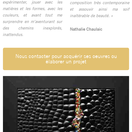
expérimenter, jouer avec les
composition très contemporaine
matières et les formes, avec les
et assouvir ainsi ma soif
couleurs, et avant tout me
inaltérable de beauté. »
surprendre en m’aventurant sur
des chemins inexplorés,
Nathalie Chaulaic
inattendus.
Nous contacter pour acquérir ses oeuvres ou
élaborer un projet