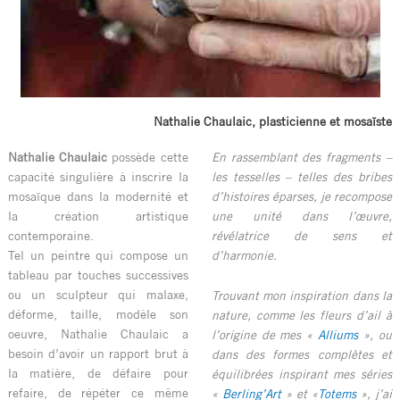
Nathalie Chaulaic, plasticienne et mosaïste
Nathalie Chaulaic
possède cette
En rassemblant des fragments –
capacité singulière à inscrire la
les tesselles – telles des bribes
mosaïque dans la modernité et
d’histoires éparses, je recompose
la création artistique
une unité dans l’œuvre,
contemporaine.
révélatrice de sens et
Tel un peintre qui compose un
d’harmonie.
tableau par touches successives
ou un sculpteur qui malaxe,
Trouvant mon inspiration dans la
déforme, taille, modèle son
nature, comme les fleurs d’ail à
oeuvre, Nathalie Chaulaic a
l’origine de mes «
Alliums
», ou
besoin d’avoir un rapport brut à
dans des formes complètes et
la matière, de défaire pour
équilibrées inspirant mes séries
refaire, de répéter ce même
«
Berling’Art
» et «
Totems
», j’ai