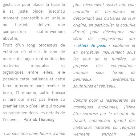
geste sûr pour placer la tesselle
plus récemment ouvert une voie
à sa juste place, jusqu’au
nouvelle et fascinante en
moment perceptible et unique
détournant des matières de leur
où l’artiste délivre une
origine, en particulier la coquille
composition définitivement
d’œuf, pour développer une
aboutie.
série de compositions aux
Fruit d’un long processus de
«
effets de peau
» sublimés et
création où elle a le don de
en perpétuel mouvement sous
marier de façon inattendue des
les jeux de la lumière. Je
matières minérales et
propose des compositions
organiques entre elles, elle
uniques sous forme de
possède cette patience et cette
panneaux, revêtements,
force intérieure pour révéler le
sculptures et tableaux.
beau, l’harmonie, cette finesse
si rare qui n’est pas livrée au
Comme pour la restauration de
premier coup d’oeil et qui trouve
mosaïques anciennes, j’aime
sa puissance dans les détails de
être surprise par le résultat du
l’oeuvre. –
Patrick Thaunay
travail, notamment quand des
matériaux naturels ou recyclés
« Je suis une chercheuse. J’aime
viennent enrichir une