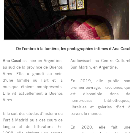
De l'ombre à la lumière, les photographies intimes d'Ana Casal
Ana Casal
est née en Argentine,
Audiovisuel, au Centre Culturel
au sud de la province de Buenos
San Martín, en Argentine.
Aires. Elle a grandi au sein
d’une famille où l’art et la
En 2019, elle publie son
musique étaient omniprésents.
premier ouvrage, Fracciones, qui
Elle vit actuellement à Buenos
est disponible dans de
Aires.
nombreuses bibliothèques,
librairies et galeries d’art à
Elle suit des études d’histoire de
travers le monde.
l’art à Madrid puis des cours de
langue et de littérature. En
En 2020, elle fait une
1998, elle obtient une bourse