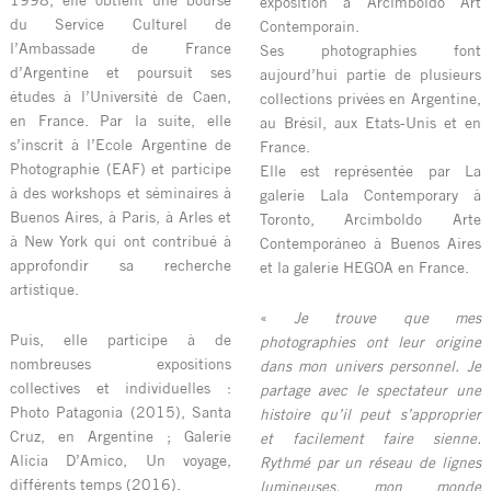
exposition à Arcimboldo Art
du Service Culturel de
Contemporain.
l’Ambassade de France
Ses photographies font
d’Argentine et poursuit ses
aujourd’hui partie de plusieurs
études à l’Université de Caen,
collections privées en Argentine,
en France. Par la suite, elle
au Brésil, aux Etats-Unis et en
s’inscrit à l’Ecole Argentine de
France.
Photographie (EAF) et participe
Elle est représentée par La
à des workshops et séminaires à
galerie Lala Contemporary à
Buenos Aires, à Paris, à Arles et
Toronto, Arcimboldo Arte
à New York qui ont contribué à
Contemporáneo à Buenos Aires
approfondir sa recherche
et la galerie HEGOA en France.
artistique.
«
Je trouve que mes
Puis, elle participe à de
photographies ont leur origine
nombreuses expositions
dans mon univers personnel. Je
collectives et individuelles :
partage avec le spectateur une
Photo Patagonia (2015), Santa
histoire qu’il peut s’approprier
Cruz, en Argentine ; Galerie
et facilement faire sienne.
Alicia D’Amico, Un voyage,
Rythmé par un réseau de lignes
différents temps (2016).
lumineuses, mon monde